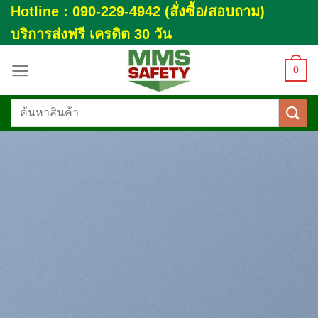
Skip
Hotline : 090-229-4942 (สั่งซื้อ/สอบถาม)
to
บริการส่งฟรี เครดิต 30 วัน
content
0
ค้นหา: