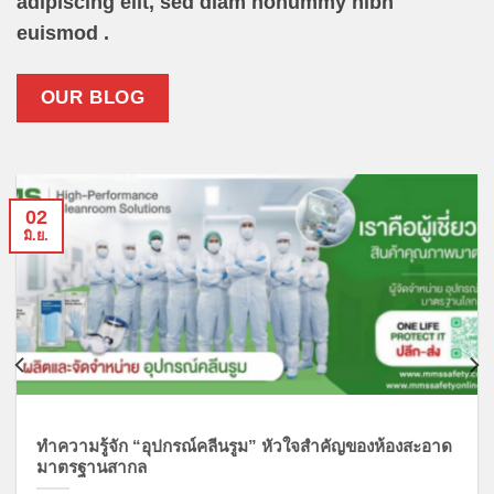
adipiscing elit, sed diam nonummy nibh
euismod .
OUR BLOG
02
มิ.ย.
ทำความรู้จัก “อุปกรณ์คลีนรูม” หัวใจสำคัญของห้องสะอาด
มาตรฐานสากล