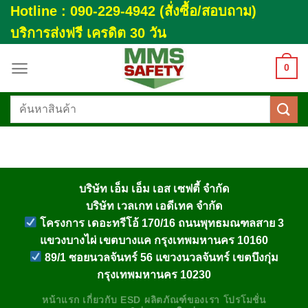
Skip
Hotline : 090-229-4942 (สั่งซื้อ/สอบถาม)
to
บริการส่งฟรี เครดิต 30 วัน
content
0
ค้นหา:
บริษัท เอ็ม เอ็ม เอส เซฟตี้ จำกัด
บริษัท เวลเกท เอดีเทค จำกัด
โครงการ เดอะทรีโอ้ 170/16 ถนนพุทธมณฑลสาย 3
แขวงบางไผ่ เขตบางแค กรุงเทพมหานคร 10160
89/1 ซอยนวลจันทร์ 56 แขวงนวลจันทร์ เขตบึงกุ่ม
กรุงเทพมหานคร 10230
หน้าแรก
เกี่ยวกับ
ESD
ผลิตภัณฑ์ของเรา
โปรโมชั่น