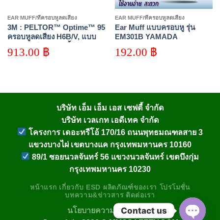
EAR MUFF/ที่ครอบหูลดเสียง
EAR MUFF/ที่ครอบหูลดเสียง
3M : PELTOR™ Optime™ 95
Ear Muff แบบครอบหู รุ่น
ครอบหูลดเสียง H6B/V, แบบ
EM301B YAMADA
คาดหลังศีรษะ, 10 ชิ้น/กล่อง
913.00
฿
192.00
฿
บริษัท เอ็ม เอ็ม เอส เซฟตี้ จำกัด
บริษัท เวลเกท เอดีเทค จำกัด
โครงการ เดอะทรีโอ้ 170/16 ถนนพุทธมณฑลสาย 3
แขวงบางไผ่ เขตบางแค กรุงเทพมหานคร 10160
89/1 ซอยนวลจันทร์ 56 แขวงนวลจันทร์ เขตบึงกุ่ม
กรุงเทพมหานคร 10230
หน้าแรก
เกี่ยวกับ
ESD
ผลิตภัณฑ์ของเรา
โปรโมชั่น
บทความ&ข่าวสาร
ติดต่อเรา
Contact us
นโยบายความเป็นส่วนตัว