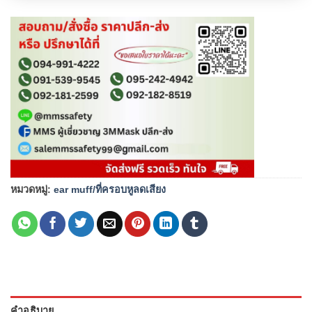
หมวดหมู่:
ear muff/ที่ครอบหูลดเสียง
คำอธิบาย