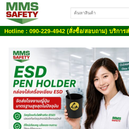
Skip
ค้นหา:
to
content
Hotline : 090-229-4942 (สั่งซื้อ/สอบถาม) บริการส่
Add
wish