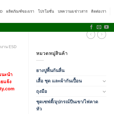
SD
ผลิตภัณฑ์ของเรา
โปรโมชั่น
บทความ&ข่าวสาร
ติดต่อเรา
กงาน ESD
หมวดหมู่สินค้า
ยางปูพื้นกันลื่น
(1)
 แนะนำ
เสื้อ ชุด และผ้ากันเปื้อน
(59)
ดยแจ้ง
fety.com
ถุงมือ
(212)
ชุดเซฟตี้/อุปกรณ์ปีนเขา/ไฟคาด
(4)
หัว