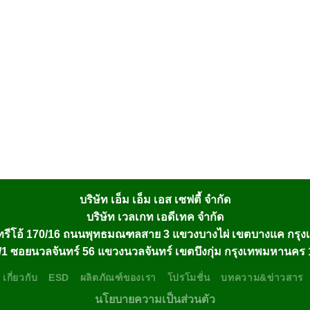
บริษัท เอ็ม เอ็ม เอส เซฟตี้ จำกัด
บริษัท เวลเกท เอดีเทค จำกัด
รีโอ้ 170/16 ถนนพุทธมณฑลสาย 3 แขวงบางไผ่ เขตบางแค กรุ
1 ซอยนวลจันทร์ 56 แขวงนวลจันทร์ เขตบึงกุ่ม กรุงเทพมหานคร
เกี่ยวกับ
ESD
ผลิตภัณฑ์ของเรา
โปรโมชั่น
บทความ&ข่าวสาร
นโยบายความเป็นส่วนตัว