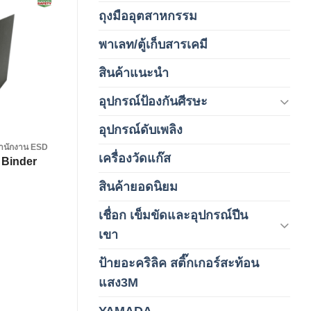
ถุงมืออุตสาหกรรม
(1)
Add to
พาเลท/ตู้เก็บสารเคมี
(2)
wishlist
สินค้าแนะนำ
(3)
อุปกรณ์ป้องกันศีรษะ
(37)
อุปกรณ์ดับเพลิง
(4)
ำนักงาน ESD
เครื่องวัดแก๊ส
(4)
 Binder
สินค้ายอดนิยม
(3)
เชื่อก เข็มขัดและอุปกรณ์ปีน
(178)
เขา
ป้ายอะคริลิค สติ๊กเกอร์สะท้อน
(1)
แสง3M
YAMADA
(1)