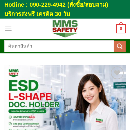
Skip
Hotline : 090-229-4942 (สั่งซื้อ/สอบถาม)
to
บริการส่งฟรี เครดิต 30 วัน
content
0
ค้นหา:
Add to
wishlist