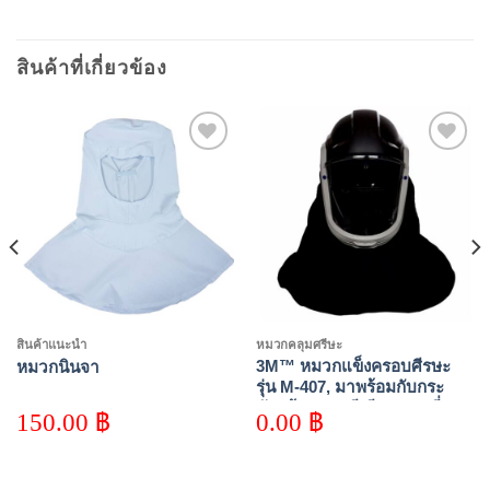
สินค้าที่เกี่ยวข้อง
Add to
Add to
wishlist
wishlist
สินค้าแนะนำ
หมวกคลุมศรีษะ
3M™ หมวกแข็งครอบศีรษะ
หมวกนินจา
รุ่น M-407, มาพร้อมกับกระ
บังหน้าแบบพรีเมียม และที่คลุม
150.00
฿
0.00
฿
ไหล่กันไฟได้, 1 ชิ้น/ลัง