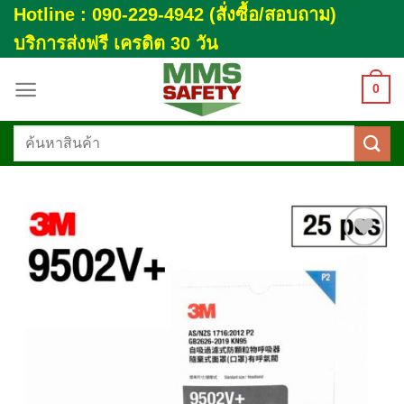
Skip
Hotline : 090-229-4942 (สั่งซื้อ/สอบถาม)
to
บริการส่งฟรี เครดิต 30 วัน
content
0
ค้นหา:
Add to
wishlist