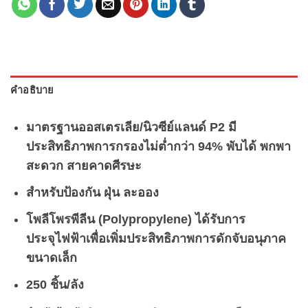
คำอธิบาย
มาตรฐานออสเตรเลีย/นิวซีย์แลนด์ P2 มี
ประสิทธิภาพการกรองไม่ต่ำกว่า 94% พับได้ พกพา
สะดวก สายคาดศีรษะ
สำหรับป้องกัน ฝุ่น ละออง
โพลีโพรพีลีน (Polypropylene) ได้รับการ
ประจุไฟฟ้าเพื่อเพิ่มประสิทธิภาพการดักจับอนุภาค
ขนาดเล็ก
250 ชิ้น/ลัง