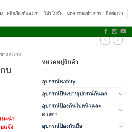
SD
ผลิตภัณฑ์ของเรา
โปรโมชั่น
บทความ&ข่าวสาร
ติดต่อเรา
นเขาและงาน
หมวดหมู่สินค้า
ะกบ
อุปกรณ์Safety
(2)
อุปกรณ์ปีนเขา/อุปกรณ์กันตก
(3)
อุปกรณ์ป้องกันใบหน้าและ
(120)
ดวงตา
 แนะนำ
อุปกรณ์ป้องกันมือ
(5)
ดยแจ้ง