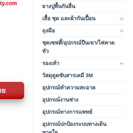
fety.com
ยางปูพื้นกันลื่น
(1)
เสื้อ ชุด และผ้ากันเปื้อน
(59)
ถุงมือ
(212)
ชุดเซฟตี้/อุปกรณ์ปีนเขา/ไฟคาด
(4)
หัว
รองเท้า
(65)
วัสดุดูดซับสารเคมี 3M
(3)
อุปกรณ์ทำความสะอาด
(19)
ทย
อุปกรณ์งานช่าง
(1)
อุปกรณ์ทางการแพทย์
(3)
อุปกรณ์ปกป้องระบบทางเดิน
(1)
หายใจ