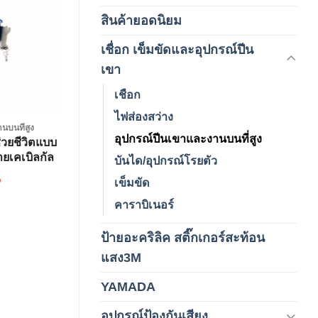
Add to
สินค้ายอดนิยม
(3)
wishlist
เชื่อก เข็มขัดและอุปกรณ์ปีน
(178)
เขา
เชือก
ไฟส่องสว่าง
นบนที่สูง
อุปกรณ์ปีนเขาและงานบนที่สูง
่วยชีวิตแบบ
ายเคเบิลกัล
บันได/อุปกรณ์โรยตัว
(15เมตร)
฿
เข็มขัด
คาราบิเนอร์
ป้ายอะคริลิค สติ๊กเกอร์สะท้อน
(1)
แสง3M
YAMADA
(1)
อุปกรณ์ป้องกันเสียง
(42)