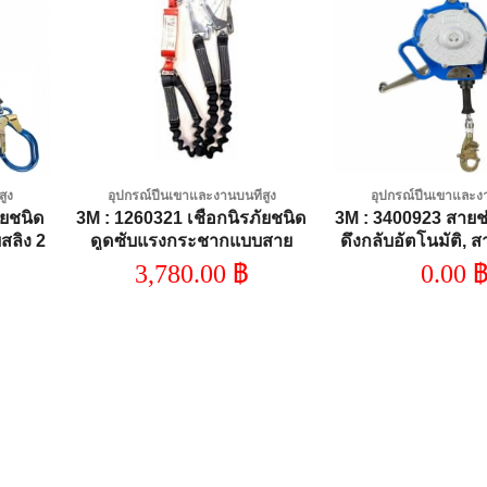
dd to
Add to
shlist
wishlist
สูง
อุปกรณ์ปีนเขาและงานบนที่สูง
อุปกรณ์ปีนเขาและงา
ัยชนิด
3M : 1260321 เชือกนิรภัยชนิด
3M : 3400923 สายช
สลิง 2
ดูดซับแรงกระชากแบบสาย
ดึงกลับอัตโนมัติ, ส
8เมตร)
คล้อง 2 สาย ความยาว 2 เมตร
วาไนซ์, 50ฟุต 
3,780.00
฿
0.00