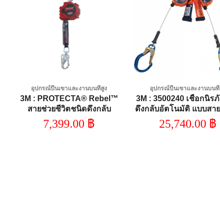
Add to
A
wishlist
wi
อุปกรณ์ปีนเขาและงานบนที่สูง
อุปกรณ์ปีนเขาและงานบนที่
ด
3M : PROTECTA® Rebel™
3M : 3500240 เชือกนิรภ
า
สายช่วยชีวิตชนิดดึงกลับ
ดึงกลับอัตโนมัติ แบบสาย
อัตโนมัติ, แบบแถบเส้นใย
สาย ความยาว 6 ฟุต (1.
7,399.00
฿
25,740.00
฿
(Web), 3100432, 1 ชิ้น/ลัง