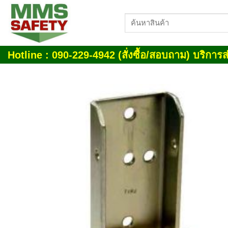
Skip
ค้นหา:
to
content
Hotline : 090-229-4942 (สั่งซื้อ/สอบถาม) บริการส่
Add
wish