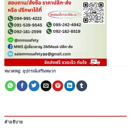
หมวดหมู่:
อุปกรณ์เสริมหมวก
คำอธิบาย