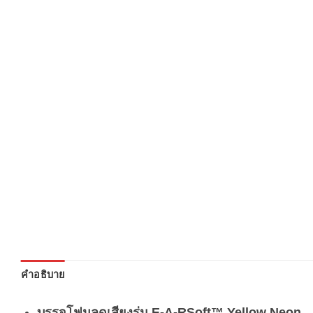
คำอธิบาย
บรรจุโฟมลดเสียงรุ่น E-A-RSoft™ Yellow Neon