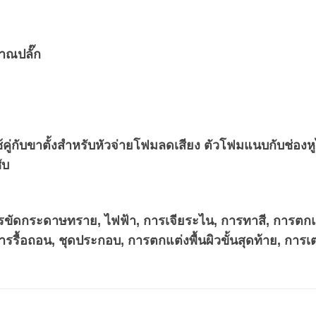
าณปลั๊ก
้คู่กับขาตั้งสำหรับหัวจ่ายโฟมลดเสียง ตัวโฟมแนบกับช่องหูไ
ับ
รขัดกระดาษทราย, ไฟฟ้า, การเจียระไน, การทาสี, การตกแต
รรื้อถอน, ชุดประกอบ, การตกแต่งพื้นผิวขั้นสุดท้าย, การเต