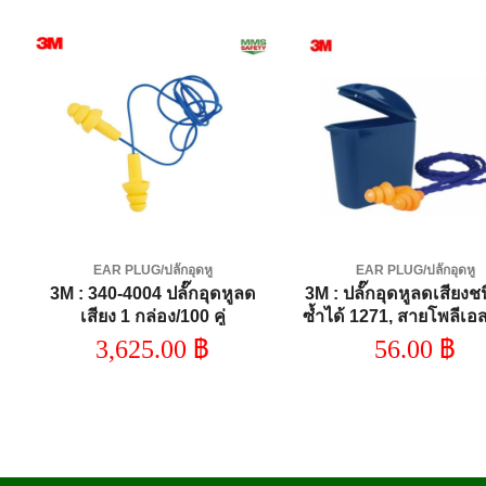
Add to
A
wishlist
wi
EAR PLUG/ปลั๊กอุดหู
EAR PLUG/ปลั๊กอุดหู
ี
3M : 340-4004 ปลั๊กอุดหูลด
3M : ปลั๊กอุดหูลดเสียงช
เสียง 1 กล่อง/100 คู่
ซ้ำได้ 1271, สายโพลีเอ
พร้อมกล่องใส่, NRR 24 เ
3,625.00
฿
56.00
฿