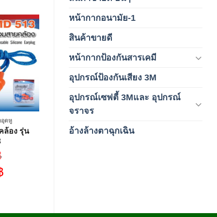
หน้ากากอนามัย-1
(2)
สินค้าขายดี
(8)
Add to
wishlist
หน้ากากป้องกันสารเคมี
(9)
อุปกรณ์ป้องกันเสียง 3M
(6)
อุปกรณ์เซฟตี้ 3Mและ อุปกรณ์
(6)
จราจร
อุดหู
อ้างล้างตาฉุกเฉิน
ล้อง รุ่น
(6)
3
฿
inal
฿
e
:
rent
0 ฿.
e
0 ฿.