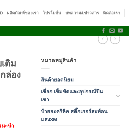
SD
ผลิตภัณฑ์ของเรา
โปรโมชั่น
บทความ&ข่าวสาร
ติดต่อเรา
หมวดหมู่สินค้า
เติม
กล่อง
สินค้ายอดนิยม
(3)
เชื่อก เข็มขัดและอุปกรณ์ปีน
(178)
เขา
ป้ายอะคริลิค สติ๊กเกอร์สะท้อน
(1)
แสง3M
 แนะนำ