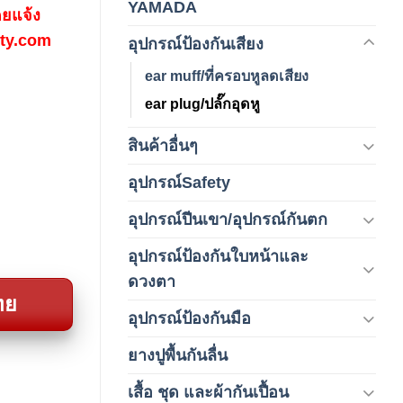
YAMADA
(1)
ดยแจ้ง
fety.com
อุปกรณ์ป้องกันเสียง
(42)
ear muff/ที่ครอบหูลดเสียง
ear plug/ปลั๊กอุดหู
สินค้าอื่นๆ
(1)
อุปกรณ์Safety
(2)
อุปกรณ์ปีนเขา/อุปกรณ์กันตก
(3)
อุปกรณ์ป้องกันใบหน้าและ
(120)
ดวงตา
ทย
อุปกรณ์ป้องกันมือ
(5)
ยางปูพื้นกันลื่น
(1)
เสื้อ ชุด และผ้ากันเปื้อน
(59)