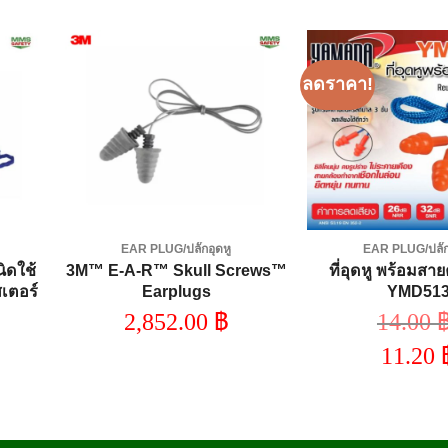
ลดราคา!
dd to
Add to
shlist
wishlist
EAR PLUG/ปลั๊กอุดหู
EAR PLUG/ปลั๊ก
นิดใช้
3M™ E-A-R™ Skull Screws™
ที่อุดหู พร้อมสายค
สเตอร์
Earplugs
YMD51
ดซิเบล
2,852.00
฿
14.00
Orig
11.20
pric
was
Cur
14.0
pric
is:
11.2