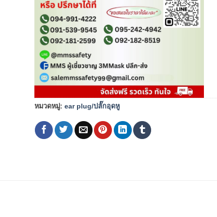
หมวดหมู่:
ear plug/ปลั๊กอุดหู