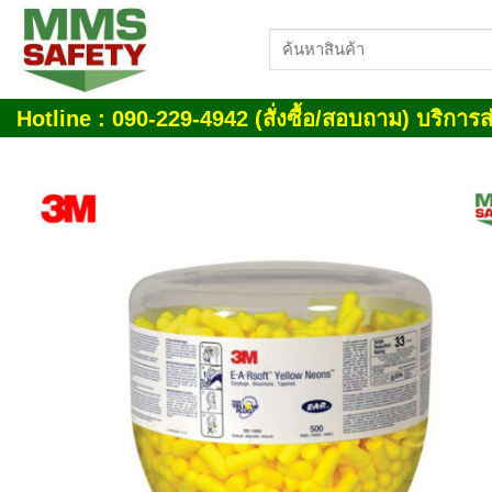
Skip
ค้นหา:
to
content
Hotline : 090-229-4942 (สั่งซื้อ/สอบถาม) บริการส่
Add
wish