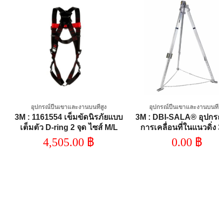
Add to
A
wishlist
wi
อุปกรณ์ปีนเขาและงานบนที่สูง
อุปกรณ์ปีนเขาและงานบนที่
ง
3M : 1161554 เข็มขัดนิรภัยแบบ
3M : DBI-SALA® อุปกรณ
เต็มตัว D-ring 2 จุด ไซส์ M/L
การเคลื่อนที่ในแนวดิ่ง
สำหรับงานในที่อับอากาศ 
4,505.00
฿
0.00
฿
มิเนียม,8000000