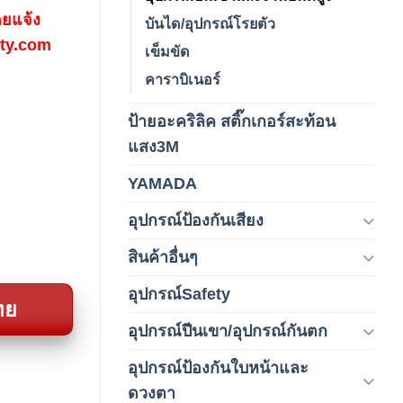
ดยแจ้ง
บันได/อุปกรณ์โรยตัว
fety.com
เข็มขัด
คาราบิเนอร์
ป้ายอะคริลิค สติ๊กเกอร์สะท้อน
(1)
แสง3M
YAMADA
(1)
อุปกรณ์ป้องกันเสียง
(42)
สินค้าอื่นๆ
(1)
อุปกรณ์Safety
(2)
ทย
อุปกรณ์ปีนเขา/อุปกรณ์กันตก
(3)
อุปกรณ์ป้องกันใบหน้าและ
(120)
ดวงตา