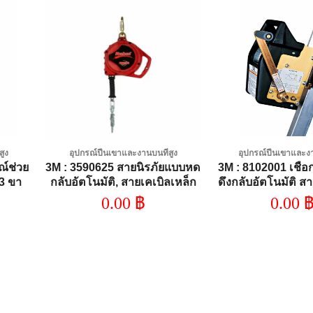
dd to
Add to
shlist
wishlist
สูง
อุปกรณ์ปีนเขาและงานบนที่สูง
อุปกรณ์ปีนเขาและงา
์ช่วย
3M : 3590625 สายนิรภัยแบบหด
3M : 8102001 เชือ
 3 ขา
กลับอัตโนมัติ, สายเคเบิลเหล็ก
ดึงกลับอัตโนมัติ สา
วัสดุลู
กัลวาไนซ์ ยาว 10 เมตร
ไนซ์ ความยาว 
0.00
฿
0.00