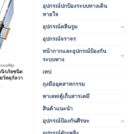
อุปกรณ์ปกป้องระบบทางเดิน
(1)
หายใจ
Add to
wishlist
อุปกรณ์คลีนรูม
(66)
อุปกรณ์จราจร
(15)
หน้ากากและอุปกรณ์ป้องกัน
(146)
ระบบทาง
นบนที่สูง
เทป
กนิรภัยชนิด
(5)
ยวัสดุกัลวา
ถุงมืออุตสาหกรรม
18 เมตร
(1)
฿
พาเลท/ตู้เก็บสารเคมี
(2)
สินค้าแนะนำ
(3)
อุปกรณ์ป้องกันศีรษะ
(37)
อุปกรณ์ดับเพลิง
(4)