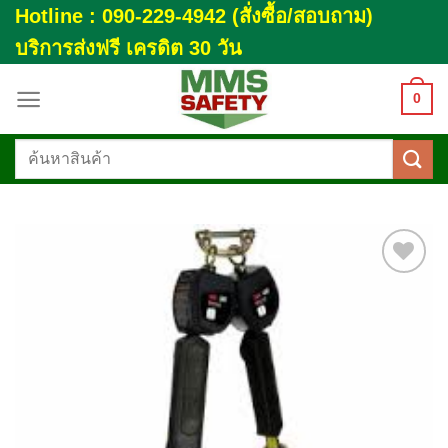
Skip
Hotline : 090-229-4942 (สั่งซื้อ/สอบถาม)
to
บริการส่งฟรี เครดิต 30 วัน
content
0
ค้นหา:
Add to
wishlist