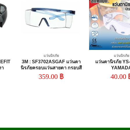
dd to
Add to
shlist
wishlist
แว่นนิรภัย
แว่นนิรภัย
EFIT
3M : SF3702ASGAF แว่นตา
แว่นตานิรภัย YS
ทา
นิรภัยครอบแว่นสายตา กรอบสี
YAMAD
ฟ้า เลนส์เทา
359.00
฿
40.00