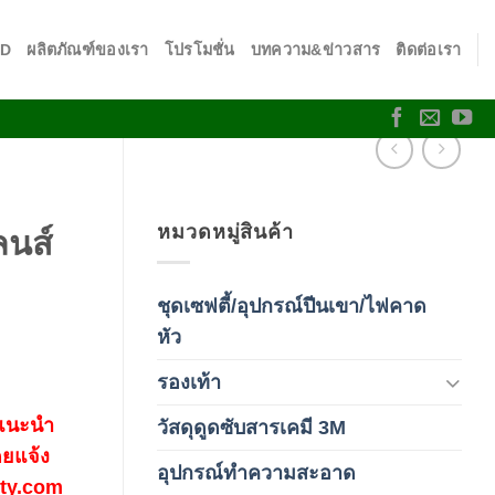
SD
ผลิตภัณฑ์ของเรา
โปรโมชั่น
บทความ&ข่าวสาร
ติดต่อเรา
ย
หมวดหมู่สินค้า
ลนส์
ชุดเซฟตี้/อุปกรณ์ปีนเขา/ไฟคาด
(4)
หัว
รองเท้า
(65)
 แนะนำ
วัสดุดูดซับสารเคมี 3M
(3)
ดยแจ้ง
อุปกรณ์ทำความสะอาด
(19)
fety.com