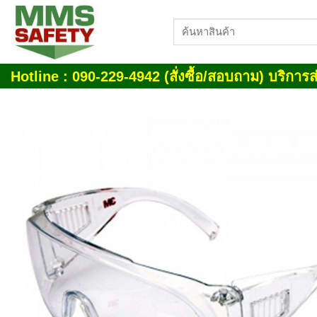
Skip
ค้นหา:
to
content
Hotline : 090-229-4942 (สั่งซื้อ/สอบถาม) บริการส่
Add
wish