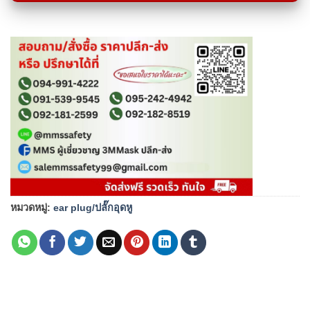
หมวดหมู่:
ear plug/ปลั๊กอุดหู