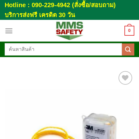
Skip
Hotline : 090-229-4942 (สั่งซื้อ/สอบถาม)
to
บริการส่งฟรี เครดิต 30 วัน
content
0
ค้นหา:
Add to
wishlist