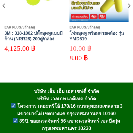
EAR PLUG/ปลั๊กอุดหู
EAR PLUG/ปลั๊กอุดหู
3M : 318-1002 ปลั๊กอุดหูแบบมี
โฟมอุดหู พร้อมสายคล้อง รุ่น
ก้าน (NRR28) 200คู่/กล่อง
YMD519
4,125.00
฿
10.00
฿
Original
8.00
฿
price
was:
Current
10.00 ฿.
price
is:
8.00 ฿.
บริษัท เอ็ม เอ็ม เอส เซฟตี้ จำกัด
บริษัท เวลเกท เอดีเทค จำกัด
โครงการ เดอะทรีโอ้ 170/16 ถนนพุทธมณฑลสาย 3
แขวงบางไผ่ เขตบางแค กรุงเทพมหานคร 10160
89/1 ซอยนวลจันทร์ 56 แขวงนวลจันทร์ เขตบึงกุ่ม
กรุงเทพมหานคร 10230