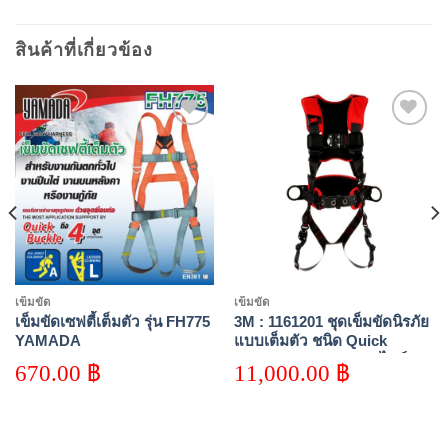
สินค้าที่เกี่ยวข้อง
Add to
Add to
wishlist
wishlist
เข็มขัด
เข็มขัด
เข็มขัดเซฟตี้เต็มตัว รุ่น FH775
3M : 1161201 ชุดเข็มขัดนิรภัย
YAMADA
แบบเต็มตัว ชนิด Quick
Connect D-ring 4 จุด ไซส์M/L
670.00
฿
11,000.00
฿