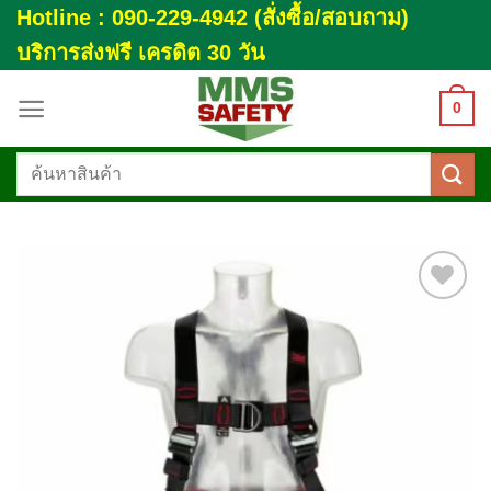
Skip
Hotline : 090-229-4942 (สั่งซื้อ/สอบถาม)
to
บริการส่งฟรี เครดิต 30 วัน
content
0
ค้นหา:
Add to
wishlist