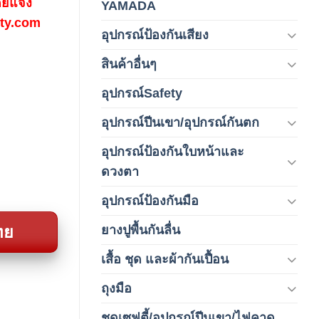
ดยแจ้ง
YAMADA
(1)
fety.com
อุปกรณ์ป้องกันเสียง
(42)
สินค้าอื่นๆ
(1)
อุปกรณ์Safety
(2)
อุปกรณ์ปีนเขา/อุปกรณ์กันตก
(3)
อุปกรณ์ป้องกันใบหน้าและ
(120)
ดวงตา
อุปกรณ์ป้องกันมือ
(5)
ยางปูพื้นกันลื่น
ทย
(1)
เสื้อ ชุด และผ้ากันเปื้อน
(59)
ถุงมือ
(212)
ชุดเซฟตี้/อุปกรณ์ปีนเขา/ไฟคาด