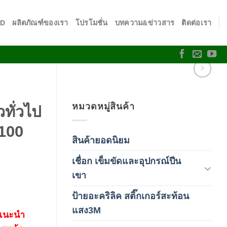
SD
ผลิตภัณฑ์ของเรา
โปรโมชั่น
บทความ&ข่าวสาร
ติดต่อเรา
หมวดหมู่สินค้า
ทั่วไป
 100
สินค้ายอดนิยม
(3)
เชื่อก เข็มขัดและอุปกรณ์ปีน
(178)
เขา
ป้ายอะคริลิค สติ๊กเกอร์สะท้อน
(1)
แสง3M
 แนะนำ