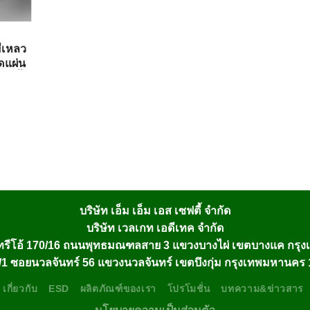
ีเหลว
ดแผ่น
4 นิ้ว,
/ลัง
บริษัท เอ็ม เอ็ม เอส เซฟตี้ จำกัด
บริษัท เวลเกท เอดีเทค จำกัด
รีโอ้ 170/16 ถนนพุทธมณฑลสาย 3 แขวงบางไผ่ เขตบางแค กรุ
1 ซอยนวลจันทร์ 56 แขวงนวลจันทร์ เขตบึงกุ่ม กรุงเทพมหานคร
เกี่ยวกับ
ESD
ผลิตภัณฑ์ของเรา
โปรโมชั่น
บทความ&ข่าวสาร
นโยบายความเป็นส่วนตัว