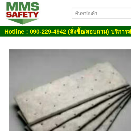
Skip
ค้นหา:
to
content
Hotline : 090-229-4942 (สั่งซื้อ/สอบถาม) บริการส่
Add
wish