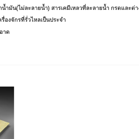
กน้ำมัน(ไม่ละลายน้ำ) สารเคมีเหลวที่ละลายน้ำ กรดและด่า
ื่องจักรที่รั่วไหลเป็นประจำ
ะอาด
dd to
shlist