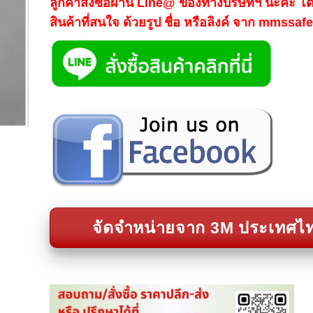
ลูกค้าสั่งซื้อผ่าน Line@ ของทางบริษัทฯ นะคะ โ
สินค้าที่สนใจ ด้วยรูป ชื่อ หรือลิงค์ จาก mmssa
จัดจำหน่ายจาก 3M ประเทศไ