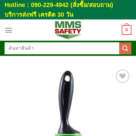
Skip
Hotline : 090-229-4942 (สั่งซื้อ/สอบถาม)
to
บริการส่งฟรี เครดิต 30 วัน
content
0
ค้นหา:
Add to
wishlist