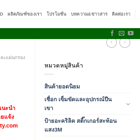
SD
ผลิตภัณฑ์ของเรา
โปรโมชั่น
บทความ&ข่าวสาร
ติดต่อเรา
และแผ่นกรอง
หมวดหมู่สินค้า
สินค้ายอดนิยม
(3)
เชื่อก เข็มขัดและอุปกรณ์ปีน
(178)
เขา
 แนะนำ
ดยแจ้ง
ป้ายอะคริลิค สติ๊กเกอร์สะท้อน
fety.com
(1)
แสง3M