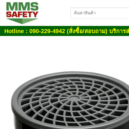
Skip
ค้นหา:
to
content
Hotline : 090-229-4942 (สั่งซื้อ/สอบถาม) บริการส่
Add
wish