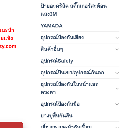
ป้ายอะคริลิค สติ๊กเกอร์สะท้อน
(1)
แสง3M
YAMADA
(1)
 แนะนำ
อุปกรณ์ป้องกันเสียง
(42)
ดยแจ้ง
fety.com
สินค้าอื่นๆ
(1)
อุปกรณ์Safety
(2)
อุปกรณ์ปีนเขา/อุปกรณ์กันตก
(3)
อุปกรณ์ป้องกันใบหน้าและ
(120)
ดวงตา
อุปกรณ์ป้องกันมือ
(5)
ยางปูพื้นกันลื่น
(1)
เสื้อ ชุด และผ้ากันเปื้อน
(59)