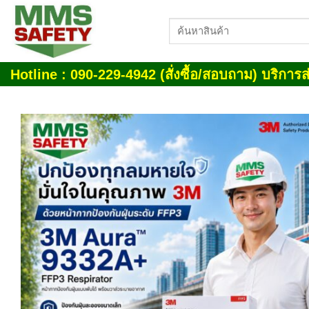
Skip
ค้นหา:
to
content
Hotline : 090-229-4942 (สั่งซื้อ/สอบถาม) บริการส่
Add
wish