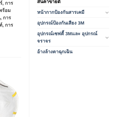
สินค้าขายดี
(8)
์, การ
พร้อม
หน้ากากป้องกันสารเคมี
(9)
น, การ
อุปกรณ์ป้องกันเสียง 3M
(6)
์, การ
อุปกรณ์เซฟตี้ 3Mและ อุปกรณ์
(6)
จราจร
อ้างล้างตาฉุกเฉิน
(6)
Add to
wishlist