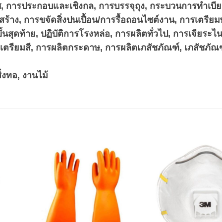
การประกอบและเชิงกล, การบรรจุถุง, กระบวนการทำเบียร
้าง, การขจัดสิ่งปนเปื้อน/การรื้อถอนไซต์งาน, การเตรียม
้นสุดท้าย, ปฏิบัติการโรงหล่อ, การผลิตทั่วไป, การเจียระไ
รียมสี, การผลิตกระดาษ, การผลิตเภสัชภัณฑ์, เภสัชภัณฑ
่งทอ, งานไม้
dd to
Add to
shlist
wishlist