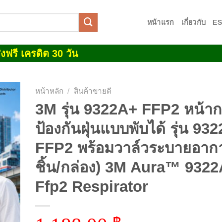
หน้าแรก
เกี่ยวกับ
E
งฟรี เครดิต 30 วัน
หน้าหลัก
/
สินค้าขายดี
3M รุ่น 9322A+ FFP2 หน้า
 to
ป้องกันฝุ่นแบบพับได้ รุ่น 93
list
FFP2 พร้อมวาล์วระบายอาก
ชิ้น/กล่อง) 3M Aura™ 932
Ffp2 Respirator