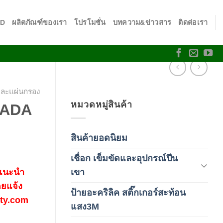
SD
ผลิตภัณฑ์ของเรา
โปรโมชั่น
บทความ&ข่าวสาร
ติดต่อเรา
และแผ่นกรอง
หมวดหมู่สินค้า
AMADA
สินค้ายอดนิยม
(3)
เชื่อก เข็มขัดและอุปกรณ์ปีน
(178)
เขา
 แนะนำ
ดยแจ้ง
ป้ายอะคริลิค สติ๊กเกอร์สะท้อน
fety.com
(1)
แสง3M