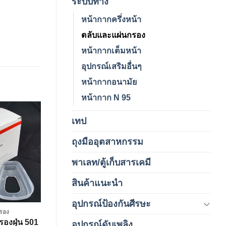
ระบบทาง
หน้ากากครึ่งหน้า
ตลับและแผ่นกรอง
หน้ากากเต็มหน้า
อุปกรณ์เสริมอื่นๆ
หน้ากากอนามัย
หน้ากาก N 95
เทป
(5)
Add to
wishlist
ถุงมืออุตสาหกรรม
(1)
พาเลท/ตู้เก็บสารเคมี
(2)
สินค้าแนะนำ
(3)
อุปกรณ์ป้องกันศีรษะ
(37)
รอง
องฝุ่น 501
อุปกรณ์ดับเพลิง
(4)