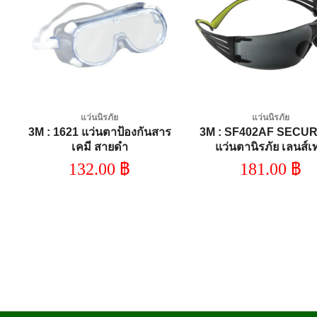
Add to
A
wishlist
wi
แว่นนิรภัย
แว่นนิรภัย
์
3M : 1621 แว่นตาป้องกันสาร
3M : SF402AF SECUR
เคมี สายดำ
แว่นตานิรภัย เลนส์เ
132.00
฿
181.00
฿