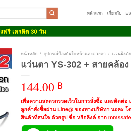
หน้าแรก
เกี่ยวกับ
E
งฟรี เครดิต 30 วัน
หน้าหลัก
/
อุปกรณ์ป้องกันใบหน้าและดวงตา
/
แว่นนิรภั
แว่นตา YS-302 + สายคล้อง
 to
list
144.00
฿
เพื่อความสะดวกรวดเร็วในการสั่งซื้อ และติดต่อ
ลูกค้าสั่งซื้อผ่าน Line@ ของทางบริษัทฯ นะคะ โ
สินค้าที่สนใจ ด้วยรูป ชื่อ หรือลิงค์ จาก mmssa