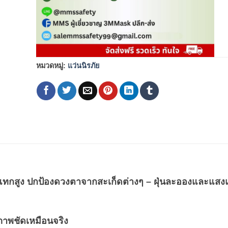
หมวดหมู่:
แว่นนิรภัย
แทกสูง ปกป้องดวงตาจากสะเก็ดต่างๆ – ฝุ่นละอองและแสง
าพชัดเหมือนจริง