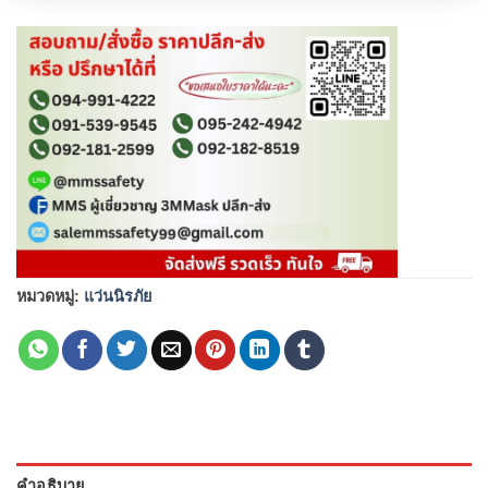
หมวดหมู่:
แว่นนิรภัย
คำอธิบาย