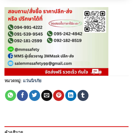
หมวดหมู่:
แว่นนิรภัย
คำอธิบาย