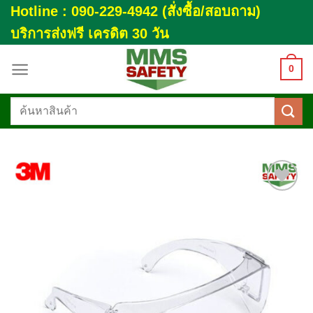
Skip
Hotline : 090-229-4942 (สั่งซื้อ/สอบถาม)
to
บริการส่งฟรี เครดิต 30 วัน
content
0
ค้นหา:
Add to
wishlist