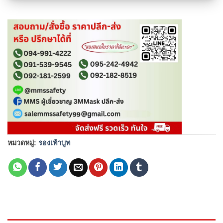
หมวดหมู่:
รองเท้าบูท