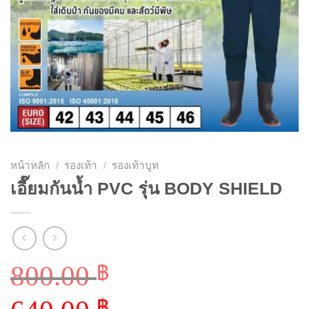
หน้าหลัก
/
รองเท้า
/
รองเท้าบูท
เอี๊ยมกันน้ำ PVC รุ่น BODY SHIELD
800.00
฿
Original
฿