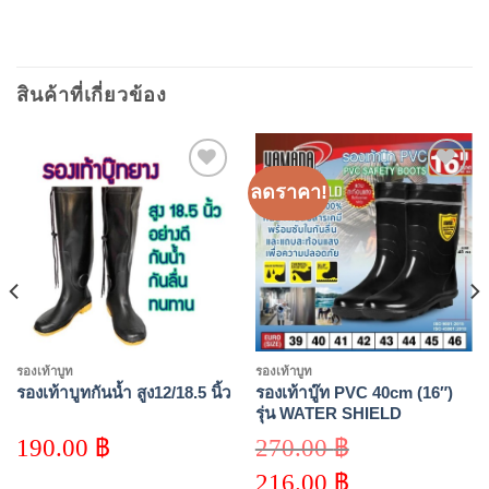
สินค้าที่เกี่ยวข้อง
ลดราคา!
Add to
Add to
wishlist
wishlist
รองเท้าบูท
รองเท้าบูท
รองเท้าบู๊ท PVC 40cm (16″)
รองเท้าบูทกันน้ำ สูง12/18.5 นิ้ว
รุ่น WATER SHIELD
190.00
฿
270.00
฿
Original
216.00
฿
price