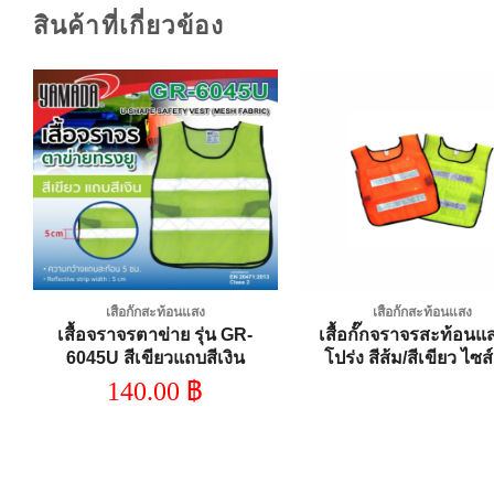
สินค้าที่เกี่ยวข้อง
Add to
A
wishlist
wi
เสื้อกั๊กสะท้อนแสง
เสื้อกั๊กสะท้อนแสง
เสื้อจราจรตาข่าย รุ่น GR-
เสื้อกั๊กจราจรสะท้อนแส
6045U สีเขียวแถบสีเงิน
โปร่ง สีส้ม/สีเขียว ไซส
YAMADA
140.00
฿