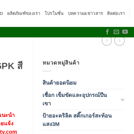
SD
ผลิตภัณฑ์ของเรา
โปรโมชั่น
บทความ&ข่าวสาร
ติดต่อเรา
หมวดหมู่สินค้า
6PK สี
สินค้ายอดนิยม
(3)
เชื่อก เข็มขัดและอุปกรณ์ปีน
(178)
เขา
 แนะนำ
ป้ายอะคริลิค สติ๊กเกอร์สะท้อน
(1)
ดยแจ้ง
แสง3M
fety.com