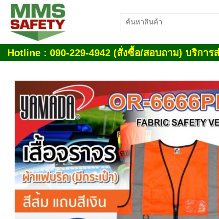
Skip
ค้นหา:
to
content
Hotline : 090-229-4942 (สั่งซื้อ/สอบถาม) บริการส่
Add
wish