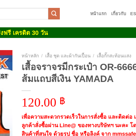
หน้าแรก
เกี่ยวกับ
E
งฟรี เครดิต 30 วัน
หน้าหลัก
/
เสื้อ ชุด และผ้ากันเปื้อน
/
เสื้อกั๊กสะท้อนแสง
เสื้อจราจรมีกระเป๋า OR-666
 to
ส้มแถบสีเงิน YAMADA
list
120.00
฿
เพื่อความสะดวกรวดเร็วในการสั่งซื้อ และติดต่อ
ลูกค้าสั่งซื้อผ่าน Line@ ของทางบริษัทฯ นะคะ โ
สินค้าที่สนใจ ด้วยรูป ชื่อ หรือลิงค์ จาก mmssa