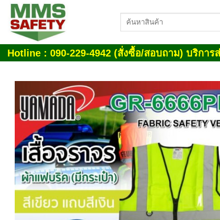
Skip
ค้นหา:
to
content
Hotline : 090-229-4942 (สั่งซื้อ/สอบถาม) บริการส่
Add
wish