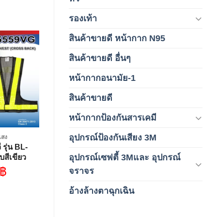
รองเท้า
(65)
สินค้าขายดี หน้ากาก N95
(1)
สินค้าขายดี อื่นๆ
(1)
Add to
wishlist
หน้ากากอนามัย-1
(2)
สินค้าขายดี
(8)
หน้ากากป้องกันสารเคมี
(9)
อุปกรณ์ป้องกันเสียง 3M
นแสง
(6)
 รุ่น BL-
อุปกรณ์เซฟตี้ 3Mและ อุปกรณ์
สีเขียว
(6)
A
฿
จราจร
อ้างล้างตาฉุกเฉิน
(6)