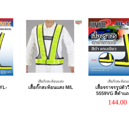
dd to
Add to
shlist
wishlist
เสื้อกั๊กสะท้อนแสง
เสื้อกั๊กสะท้อ
 YL-
เสื้อจราจรรูปตัววี
เสื้อกั๊กสะท้อนแสง M/L
5559VG สีดำแถบ
YAMAD
144.00
.