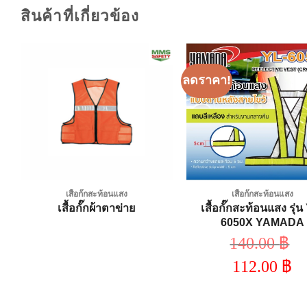
สินค้าที่เกี่ยวข้อง
ลดราคา!
Add to
A
wishlist
wi
เสื้อกั๊กสะท้อนแสง
เสื้อกั๊กสะท้อนแสง
nt
เสื้อกั๊กสะท้อนแสง รุ่น
เสื้อกั๊กผ้าตาข่าย
6050X YAMADA
140.00
฿
Original
112.00
฿
price
was:
Current
140.00 ฿
price
is: