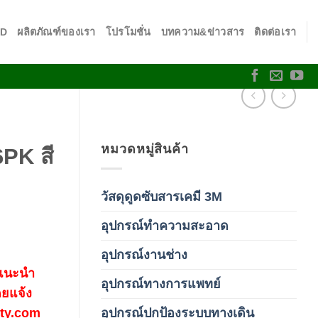
SD
ผลิตภัณฑ์ของเรา
โปรโมชั่น
บทความ&ข่าวสาร
ติดต่อเรา
หมวดหมู่สินค้า
6PK สี
วัสดุดูดซับสารเคมี 3M
(3)
อุปกรณ์ทำความสะอาด
(19)
อุปกรณ์งานช่าง
(1)
 แนะนำ
อุปกรณ์ทางการแพทย์
(3)
ดยแจ้ง
อุปกรณ์ปกป้องระบบทางเดิน
fety.com