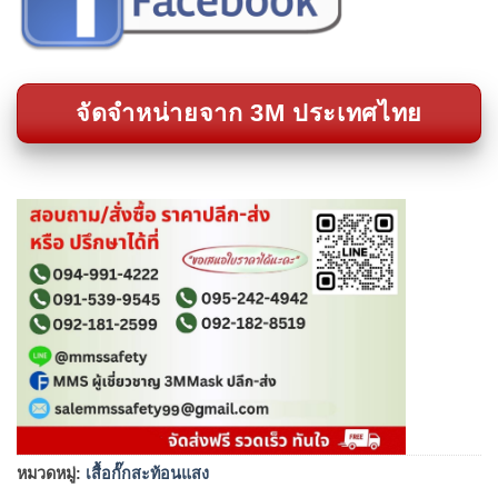
จัดจำหน่ายจาก 3M ประเทศไทย
หมวดหมู่:
เสื้อกั๊กสะท้อนแสง