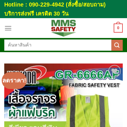
Skip
Hotline : 090-229-4942 (สั่งซื้อ/สอบถาม)
to
บริการส่งฟรี เครดิต 30 วัน
content
0
ค้นหา:
ลดราคา!
Add to
wishlist