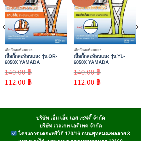
wishlist
wishlist
เสื้อกั๊กสะท้อนแสง
เสื้อกั๊กสะท้อนแสง
เสื้อกั๊กสะท้อนแสง รุ่น OR-
เสื้อกั๊กสะท้อนแสง รุ่น YL-
6050X YAMADA
6050X YAMADA
140.00
฿
140.00
฿
Original
Original
112.00
฿
112.00
฿
price
price
was:
was:
Current
Current
140.00 ฿.
140.00 ฿.
price
price
is:
is:
112.00 ฿.
112.00 ฿.
บริษัท เอ็ม เอ็ม เอส เซฟตี้ จำกัด
บริษัท เวลเกท เอดีเทค จำกัด
โครงการ เดอะทรีโอ้ 170/16 ถนนพุทธมณฑลสาย 3