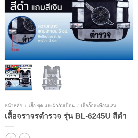
หน้าหลัก
/
เสื้อ ชุด และผ้ากันเปื้อน
/
เสื้อกั๊กสะท้อนแสง
เสื้อจราจรตำรวจ รุ่น BL-6245U สีดำ