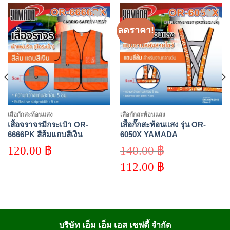
ลดราคา!
Add to
Add to
wishlist
wishlist
เสื้อกั๊กสะท้อนแสง
เสื้อกั๊กสะท้อนแสง
เสื้อจราจรมีกระเป๋า OR-
เสื้อกั๊กสะท้อนแสง รุ่น OR-
6666PK สีส้มแถบสีเงิน
6050X YAMADA
YAMADA
120.00
฿
140.00
฿
Original
112.00
฿
price
was:
Current
140.00 ฿.
price
is:
112.00 ฿.
บริษัท เอ็ม เอ็ม เอส เซฟตี้ จำกัด