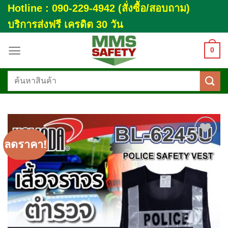
Skip
Hotline : 090-229-4942 (สั่งซื้อ/สอบถาม)
to
บริการส่งฟรี เครดิต 30 วัน
content
0
ค้นหา:
ลดราคา!
Add to
wishlist