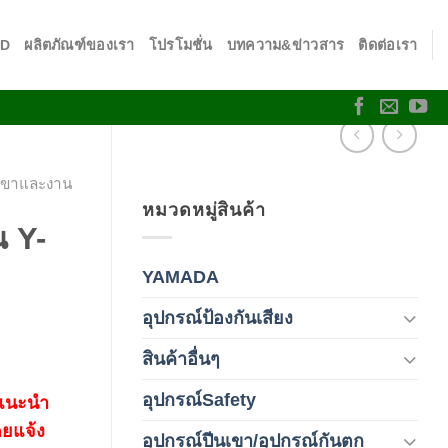
SD
ผลิตภัณฑ์ของเรา
โปรโมชั่น
บทความ&ข่าวสาร
ติดต่อเรา
นเขาและงาน
หมวดหมู่สินค้า
น Y-
YAMADA
(1)
อุปกรณ์ป้องกันเสียง
(42)
สินค้าอื่นๆ
(1)
อุปกรณ์Safety
(2)
 แนะนำ
ดยแจ้ง
อุปกรณ์ปีนเขา/อุปกรณ์กันตก
(3)