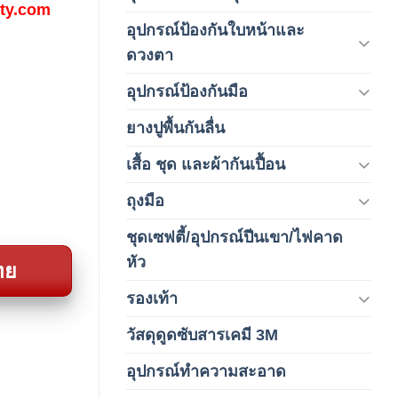
fety.com
อุปกรณ์ป้องกันใบหน้าและ
(120)
ดวงตา
อุปกรณ์ป้องกันมือ
(5)
ยางปูพื้นกันลื่น
(1)
เสื้อ ชุด และผ้ากันเปื้อน
(59)
ถุงมือ
(212)
ชุดเซฟตี้/อุปกรณ์ปีนเขา/ไฟคาด
(4)
หัว
ทย
รองเท้า
(65)
วัสดุดูดซับสารเคมี 3M
(3)
อุปกรณ์ทำความสะอาด
(19)