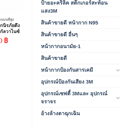
ป้ายอะคริลิค สติ๊กเกอร์สะท้อน
(1)
แสง3M
นบนที่สูง
สินค้าขายดี หน้ากาก N95
(1)
กนิรภัยดึง
ุกัลวาไนซ์
สินค้าขายดี อื่นๆ
(1)
 เมตร
00
฿
หน้ากากอนามัย-1
(2)
สินค้าขายดี
(8)
หน้ากากป้องกันสารเคมี
(9)
อุปกรณ์ป้องกันเสียง 3M
(6)
อุปกรณ์เซฟตี้ 3Mและ อุปกรณ์
(6)
จราจร
อ้างล้างตาฉุกเฉิน
(6)