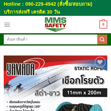
Skip
Hotline : 090-229-4942 (สั่งซื้อ/สอบถาม)
to
บริการส่งฟรี เครดิต 30 วัน
content
0
ค้นหา:
Add to
wishlist