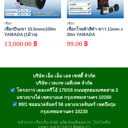
เชือก
เชือก
เชือกปีนเขา 10.5mmx100m
เชือกโรยตัวสีดำ-ขาว 11mm x
YAMADA (1ม้วน)
20m YAMADA
13,000.00
฿
99.00
฿
บริษัท เอ็ม เอ็ม เอส เซฟตี้ จำกัด
บริษัท เวลเกท เอดีเทค จำกัด
โครงการ เดอะทรีโอ้ 170/16 ถนนพุทธมณฑลสาย 3
แขวงบางไผ่ เขตบางแค กรุงเทพมหานคร 10160
89/1 ซอยนวลจันทร์ 56 แขวงนวลจันทร์ เขตบึงกุ่ม
กรุงเทพมหานคร 10230
หน้าแรก
เกี่ยวกับ
ESD
ผลิตภัณฑ์ของเรา
โปรโมชั่น
บทความ&ข่าวสาร
ติดต่อเรา