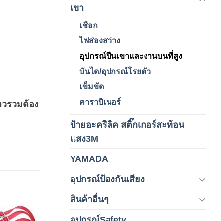
(178)
เขา
เชือก
ไฟส่องสว่าง
อุปกรณ์ปีนเขาและงานบนที่สูง
บันได/อุปกรณ์โรยตัว
เข็มขัด
คาราบิเนอร์
ยาวรวมต้อง
ป้ายอะคริลิค สติ๊กเกอร์สะท้อน
(1)
แสง3M
YAMADA
(1)
อุปกรณ์ป้องกันเสียง
(42)
สินค้าอื่นๆ
(1)
อุปกรณ์Safety
(2)