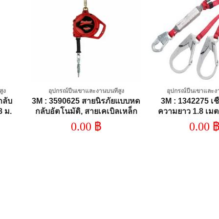
dd to
Add to
shlist
wishlist
สูง
อุปกรณ์ปีนเขาและงานบนที่สูง
อุปกรณ์ปีนเขาและงา
กลับ
3M : 3590625 สายนิรภัยแบบหด
3M : 1342275 เชื
8 ม.
กลับอัตโนมัติ, สายเคเบิลเหล็ก
ความยาว 1.8 เมต
เนียม
กัลวาไนซ์ ยาว 10 เมตร
0.00
฿
0.00