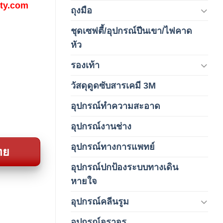
fety.com
ถุงมือ
(212)
ชุดเซฟตี้/อุปกรณ์ปีนเขา/ไฟคาด
(4)
หัว
รองเท้า
(65)
วัสดุดูดซับสารเคมี 3M
(3)
อุปกรณ์ทำความสะอาด
(19)
อุปกรณ์งานช่าง
(1)
อุปกรณ์ทางการแพทย์
(3)
ทย
อุปกรณ์ปกป้องระบบทางเดิน
(1)
หายใจ
อุปกรณ์คลีนรูม
(66)
อุปกรณ์จราจร
(15)