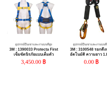
Add to
A
wishlist
wi
อุปกรณ์ปีนเขาและงานบนที่สูง
อุปกรณ์ปีนเขาและงานบนที่
3M : 1390033 Protecta First
3M : 3100548 รอกดึง
อ
เข็มขัดนิรภัยแบบเต็มตัว
อัตโนมัติ ความยาว 1.
ชนิด2 ตะขอ วัสดุอะลูมิ
3,450.00
฿
0.00
฿