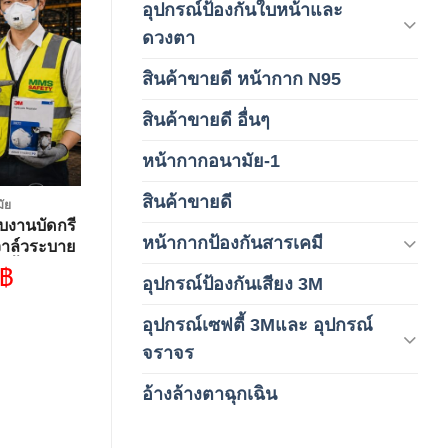
อุปกรณ์ป้องกันใบหน้าและ
(120)
ดวงตา
Add to
wishlist
สินค้าขายดี หน้ากาก N95
(1)
สินค้าขายดี อื่นๆ
(1)
หน้ากากอนามัย-1
(2)
สินค้าขายดี
(8)
ัย
บงานบัดกรี
หน้ากากป้องกันสารเคมี
(9)
าล์วระบาย
ชิ้น/กล่อง)
฿
อุปกรณ์ป้องกันเสียง 3M
(6)
อุปกรณ์เซฟตี้ 3Mและ อุปกรณ์
(6)
จราจร
อ้างล้างตาฉุกเฉิน
(6)