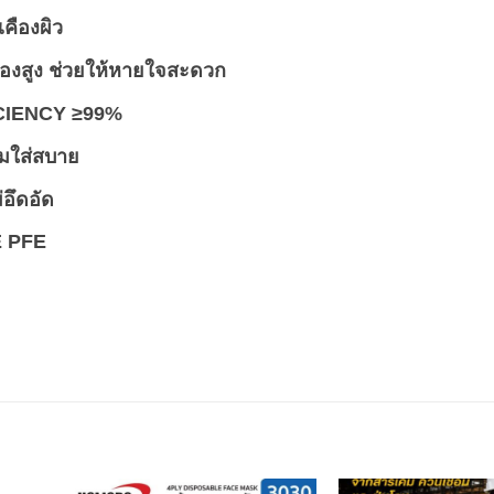
เคืองผิว
กรองสูง ช่วยให้หายใจสะดวก
ICIENCY ≥99%
วมใส่สบาย
่อึดอัด
E PFE