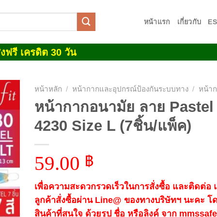
หน้าแรก
เกี่ยวกับ
E
งฟรี เครดิต 30 วัน
หน้าหลัก
/
หน้ากากและอุปกรณ์ป้องกันระบบทาง
/
หน้า
หน้ากากอนามัย ลาย Pastel ร
 to
4230 Size L (7ชิ้น/แพ็ค)
list
59.00
฿
เพื่อความสะดวกรวดเร็วในการสั่งซื้อ และติดต่อ
ลูกค้าสั่งซื้อผ่าน Line@ ของทางบริษัทฯ นะคะ โ
สินค้าที่สนใจ ด้วยรูป ชื่อ หรือลิงค์ จาก mmssa