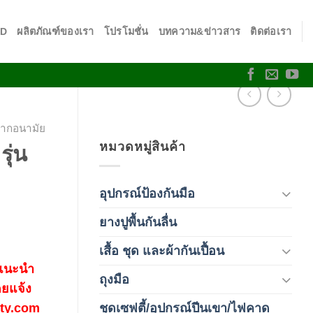
SD
ผลิตภัณฑ์ของเรา
โปรโมชั่น
บทความ&ข่าวสาร
ติดต่อเรา
กากอนามัย
หมวดหมู่สินค้า
ุ่น
อุปกรณ์ป้องกันมือ
(5)
ยางปูพื้นกันลื่น
(1)
เสื้อ ชุด และผ้ากันเปื้อน
(59)
 แนะนำ
ถุงมือ
(212)
ดยแจ้ง
ชุดเซฟตี้/อุปกรณ์ปีนเขา/ไฟคาด
fety.com