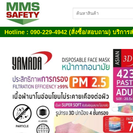
Skip
ค้นหา:
to
content
Hotline : 090-229-4942 (สั่งซื้อ/สอบถาม) บริการส่
Add
wish