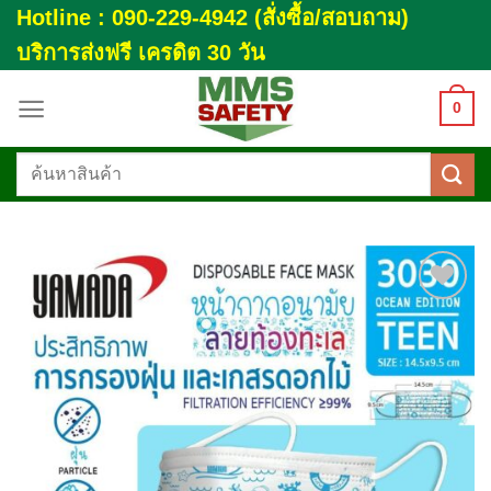
Skip
Hotline : 090-229-4942 (สั่งซื้อ/สอบถาม)
to
บริการส่งฟรี เครดิต 30 วัน
content
0
ค้นหา:
Add to
wishlist