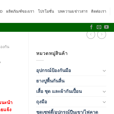
SD
ผลิตภัณฑ์ของเรา
โปรโมชั่น
บทความ&ข่าวสาร
ติดต่อเรา
องกัน
หมวดหมู่สินค้า
น
อุปกรณ์ป้องกันมือ
(5)
ยางปูพื้นกันลื่น
(1)
เสื้อ ชุด และผ้ากันเปื้อน
(59)
ถุงมือ
(212)
 แนะนำ
ดยแจ้ง
ชุดเซฟตี้/อุปกรณ์ปีนเขา/ไฟคาด