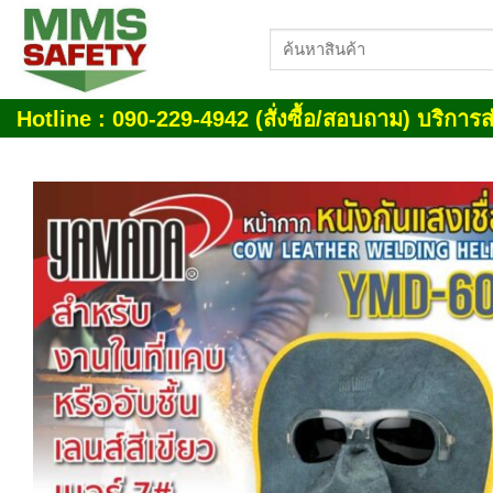
Skip
ค้นหา:
to
content
Hotline : 090-229-4942 (สั่งซื้อ/สอบถาม) บริการส่
Add
wish