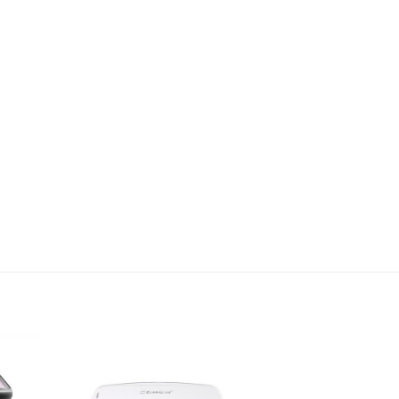
dd to
Add to