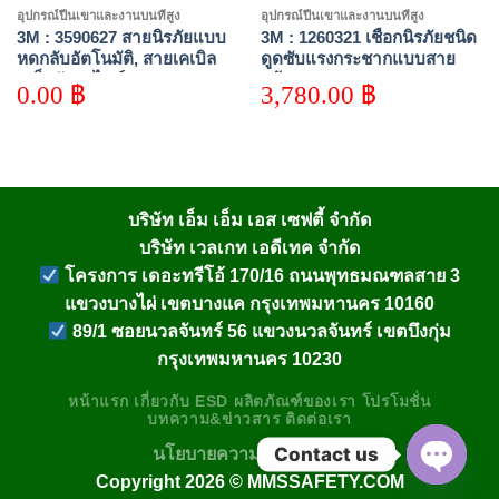
อุปกรณ์ปีนเขาและงานบนที่สูง
อุปกรณ์ปีนเขาและงานบนที่สูง
3M : 3590627 สายนิรภัยแบบ
3M : 1260321 เชือกนิรภัยชนิด
หดกลับอัตโนมัติ, สายเคเบิล
ดูดซับแรงกระชากแบบสาย
เหล็กกัลวาไนซ์ ยาว 15 เมตร
คล้อง 2 สาย ความยาว 2 เมตร
0.00
฿
3,780.00
฿
บริษัท เอ็ม เอ็ม เอส เซฟตี้ จำกัด
บริษัท เวลเกท เอดีเทค จำกัด
โครงการ เดอะทรีโอ้ 170/16 ถนนพุทธมณฑลสาย 3
แขวงบางไผ่ เขตบางแค กรุงเทพมหานคร 10160
89/1 ซอยนวลจันทร์ 56 แขวงนวลจันทร์ เขตบึงกุ่ม
กรุงเทพมหานคร 10230
หน้าแรก
เกี่ยวกับ
ESD
ผลิตภัณฑ์ของเรา
โปรโมชั่น
บทความ&ข่าวสาร
ติดต่อเรา
Contact us
นโยบายความเป็นส่วนตัว
Copyright 2026 ©
MMSSAFETY.COM