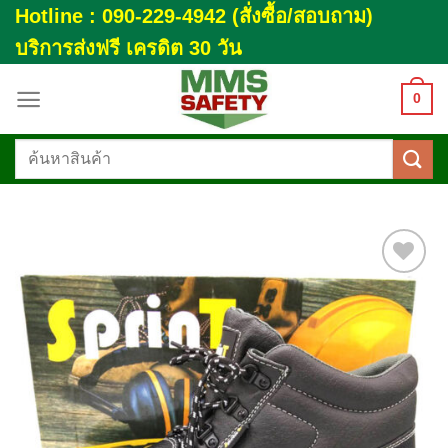
Skip
Hotline : 090-229-4942 (สั่งซื้อ/สอบถาม)
to
บริการส่งฟรี เครดิต 30 วัน
content
0
ค้นหา:
Add to
wishlist