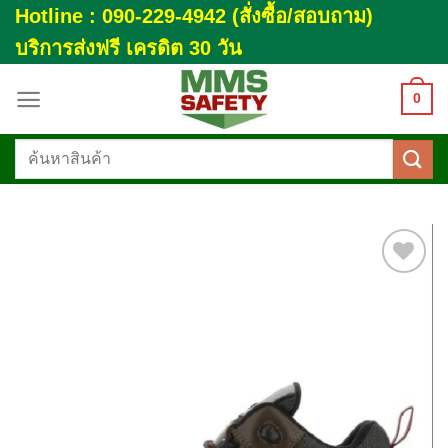
Skip
Hotline : 090-229-4942 (สั่งซื้อ/สอบถาม)
to
บริการส่งฟรี เครดิต 30 วัน
content
0
ค้นหา:
Add to
wishlist