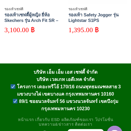
รองเท้าเซฟตี้
รองเท้าเซฟตี้
รองเท้าเซฟตี้ผู้หญิง ยี่ห้อ
รองเท้า Safety Jogger รุ่น
Skechers รุ่น Arch Fit SR –
Lightstar S1PS
Ebinal
3,100.00
฿
1,395.00
฿
บริษัท เอ็ม เอ็ม เอส เซฟตี้ จำกัด
บริษัท เวลเกท เอดีเทค จำกัด
โครงการ เดอะทรีโอ้ 170/16 ถนนพุทธมณฑลสาย 3
แขวงบางไผ่ เขตบางแค กรุงเทพมหานคร 10160
89/1 ซอยนวลจันทร์ 56 แขวงนวลจันทร์ เขตบึงกุ่ม
กรุงเทพมหานคร 10230
หน้าแรก
เกี่ยวกับ
ESD
ผลิตภัณฑ์ของเรา
โปรโมชั่น
บทความ&ข่าวสาร
ติดต่อเรา