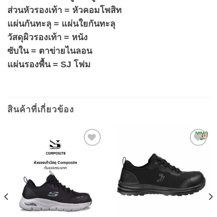
ส่วนหัวรองเท้า = หัวคอมโพสิท
แผ่นกันทะลุ = แผ่นใยกันทะลุ
วัสดุผิวรองเท้า = หนัง
ซับใน = ตาข่ายไนลอน
แผ่นรองพื้น = SJ โฟม
สินค้าที่เกี่ยวข้อง
Add to
Add to
wishlist
wishlist