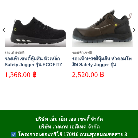
Add to
Add to
wishlist
wishlist
รองเท้าเซฟตี้
รองเท้าเซฟตี้
รองเท้าเซฟตี้หุ้มส้น หัวเหล็ก
รองเท้าเซฟตี้หุ้มส้น หัวคอมโพ
Safety Jogger รุ่น ECOFITZ
สิท Safety Jogger รุ่น
S1P LOW
PLUTO-EH SB
1,368.00
฿
2,520.00
฿
บริษัท เอ็ม เอ็ม เอส เซฟตี้ จำกัด
บริษัท เวลเกท เอดีเทค จำกัด
โครงการ เดอะทรีโอ้ 170/16 ถนนพุทธมณฑลสาย 3