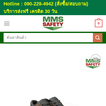
Skip
Hotline : 090-229-4942 (สั่งซื้อ/สอบถาม)
to
บริการส่งฟรี เครดิต 30 วัน
content
0
ค้นหา:
Add to
wishlist