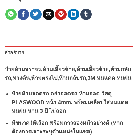
คำอธิบาย
ป้ายห้ามจราจร,ห้ามเลี้ยวซ้าย,ห้ามเลี้ยวซ้าย,ห้ามกลับ
รถ,ทางตัน,ห้ามตรงไป,ห้ามกลับรถ,3M ทนแดด ทนฝน
ป้ายห้ามจอดรถ อย่าจอดรถ ห้ามจอด วัสดุ
PLASWOOD หน้า 4mm. พร้อมเคลือบใสทนแดด
ทนฝน นาน 3 ปี ไม่ลอก
มีขนาดให้เลือก พร้อมกาวสองหน้าอย่างดี (หาก
ต้องการเจาะระบุตำแหน่งในแชต)