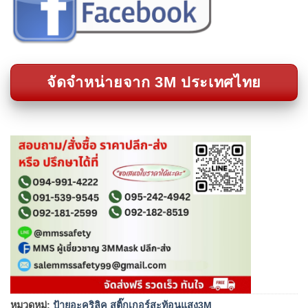
จัดจำหน่ายจาก 3M ประเทศไทย
หมวดหมู่:
ป้ายอะคริลิค สติ๊กเกอร์สะท้อนแสง3M