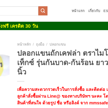
หน้าแรก
เกี่ยวกับ
E
งฟรี เครดิต 30 วัน
หน้าหลัก
/
ถุงมือ
/
ปลอกแขน
ปลอกแขนถักเคฟล่า ตราไม
 to
เท็กซ์ รุ่นกันบาด-กันร้อน ยา
list
นิ้ว
เพื่อความสะดวกรวดเร็วในการสั่งซื้อ และติดต่อ
ลูกค้าสั่งซื้อผ่าน Line@ ของทางบริษัทฯ นะคะ โ
สินค้าที่สนใจ ด้วยรูป ชื่อ หรือลิงค์ จาก mmssa