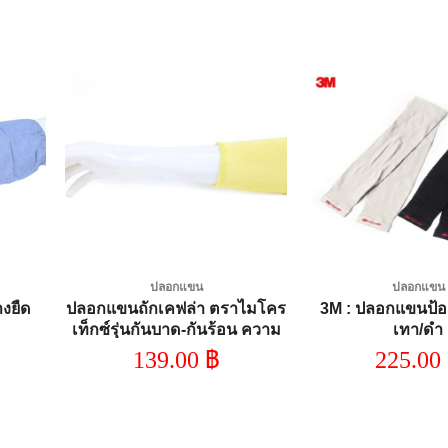
dd to
Add to
shlist
wishlist
ปลอกแขน
ปลอกแขน
ปลอกแขนถักเคฟล่า ตราไมโคร
3M : ปลอกแขนป้อง
งยืด
เท็กซ์รุ่นกันบาด-กันร้อน ความ
เทา/ดำ
ยาว 4.5 นิ้ว
139.00
฿
225.00