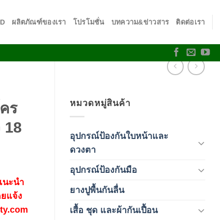
SD
ผลิตภัณฑ์ของเรา
โปรโมชั่น
บทความ&ข่าวสาร
ติดต่อเรา
หมวดหมู่สินค้า
โคร
ว 18
อุปกรณ์ป้องกันใบหน้าและ
(120)
ดวงตา
อุปกรณ์ป้องกันมือ
(5)
 แนะนำ
ยางปูพื้นกันลื่น
(1)
ดยแจ้ง
fety.com
เสื้อ ชุด และผ้ากันเปื้อน
(59)