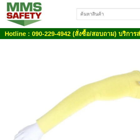
Skip
ค้นหา:
to
content
Hotline : 090-229-4942 (สั่งซื้อ/สอบถาม) บริการส่
Add
wish