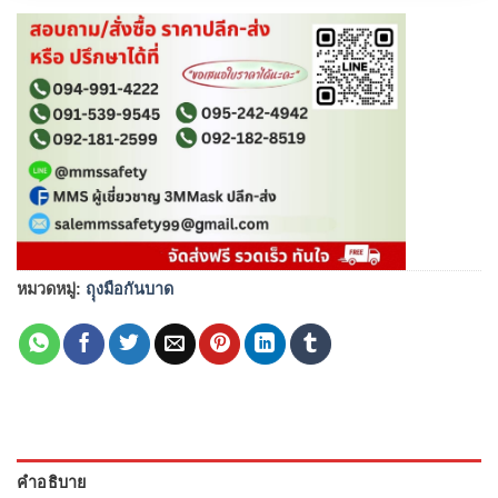
หมวดหมู่:
ถุุงมือกันบาด
คำอธิบาย