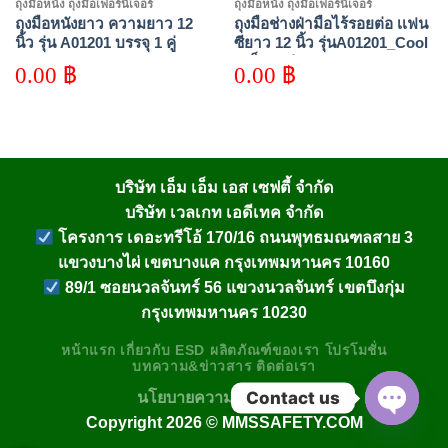
ถุงมือหนัง ถุงมือเฟอร์นิเจอร์
ถุงมือหนัง ถุงมือเฟอร์นิเจอร์
ถุงมือหนังยาว ความยาว 12
ถุงมือช่างฝ่ามือไร้รอยต่อ เเฟน
นิ้ว รุ่น A01201 บรรจุ 1 คู่
ซียาว 12 นิ้ว รุ่นA01201_Cool
(เเพ็ค 1 คู่)
0.00
฿
0.00
฿
บริษัท เอ็ม เอ็ม เอส เซฟตี้ จำกัด
บริษัท เวลเกท เอดีเทค จำกัด
โครงการ เดอะทรีโอ้ 170/16 ถนนพุทธมณฑลสาย 3
แขวงบางไผ่ เขตบางแค กรุงเทพมหานคร 10160
89/1 ซอยนวลจันทร์ 56 แขวงนวลจันทร์ เขตบึงกุ่ม
กรุงเทพมหานคร 10230
หน้าแรก
เกี่ยวกับ
ESD
ผลิตภัณฑ์ของเรา
โปรโมชั่น
บทความ&ข่าวสาร
ติดต่อเรา
Contact us
นโยบายความเป็นส่วนตัว
Copyright 2026 ©
MMSSAFETY.COM
OPEN