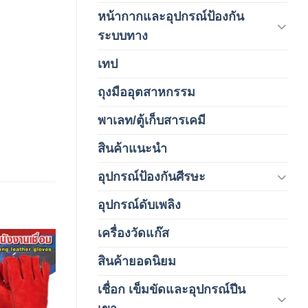
หน้ากากและอุปกรณ์ป้องกัน
(146)
ระบบทาง
เทป
(5)
ถุงมืออุตสาหกรรม
(1)
พาเลท/ตู้เก็บสารเคมี
(2)
สินค้าแนะนำ
(3)
อุปกรณ์ป้องกันศีรษะ
(37)
อุปกรณ์ดับเพลิง
(4)
เครื่องวัดแก๊ส
(4)
สินค้ายอดนิยม
(3)
Add to
wishlist
เชื่อก เข็มขัดและอุปกรณ์ปีน
(178)