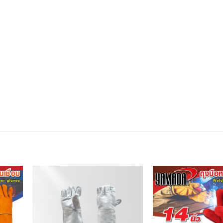
dd to
Add to
shlist
wishlist