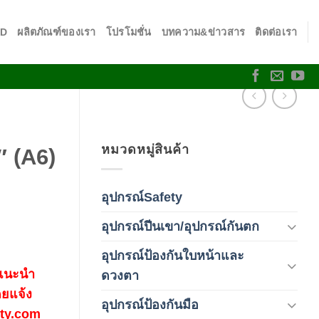
SD
ผลิตภัณฑ์ของเรา
โปรโมชั่น
บทความ&ข่าวสาร
ติดต่อเรา
หมวดหมู่สินค้า
″ (A6)
อุปกรณ์Safety
(2)
อุปกรณ์ปีนเขา/อุปกรณ์กันตก
(3)
อุปกรณ์ป้องกันใบหน้าและ
(120)
 แนะนำ
ดวงตา
ดยแจ้ง
อุปกรณ์ป้องกันมือ
(5)
fety.com