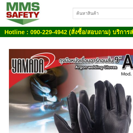
Skip
ค้นหา:
to
content
Hotline : 090-229-4942 (สั่งซื้อ/สอบถาม) บริการส่
Add
wish