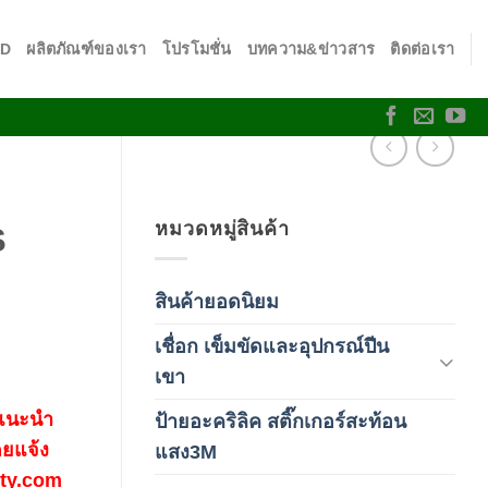
SD
ผลิตภัณฑ์ของเรา
โปรโมชั่น
บทความ&ข่าวสาร
ติดต่อเรา
หมวดหมู่สินค้า
S
สินค้ายอดนิยม
(3)
เชื่อก เข็มขัดและอุปกรณ์ปีน
(178)
เขา
 แนะนำ
ป้ายอะคริลิค สติ๊กเกอร์สะท้อน
(1)
ดยแจ้ง
แสง3M
fety.com