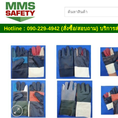
Skip
ค้นหา:
to
content
Hotline : 090-229-4942 (สั่งซื้อ/สอบถาม) บริการส่
Add
wish