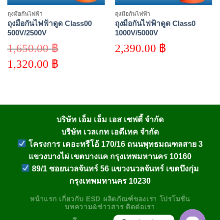
ถุงมือกันไฟฟ้า
ถุงมือกันไฟฟ้า
ถุงมือกันไฟฟ้าดูด Class00
ถุงมือกันไฟฟ้าดูด Class0
500V/2500V
1000V/5000V
1,650.00
฿
2,390.00
฿
Original
1,320.00
฿
price
was:
Current
1,650.00 ฿.
price
is:
1,320.00 ฿.
บริษัท เอ็ม เอ็ม เอส เซฟตี้ จำกัด
บริษัท เวลเกท เอดีเทค จำกัด
โครงการ เดอะทรีโอ้ 170/16 ถนนพุทธมณฑลสาย 3
แขวงบางไผ่ เขตบางแค กรุงเทพมหานคร 10160
89/1 ซอยนวลจันทร์ 56 แขวงนวลจันทร์ เขตบึงกุ่ม
กรุงเทพมหานคร 10230
หน้าแรก
เกี่ยวกับ
ESD
ผลิตภัณฑ์ของเรา
โปรโมชั่น
บทความ&ข่าวสาร
ติดต่อเรา