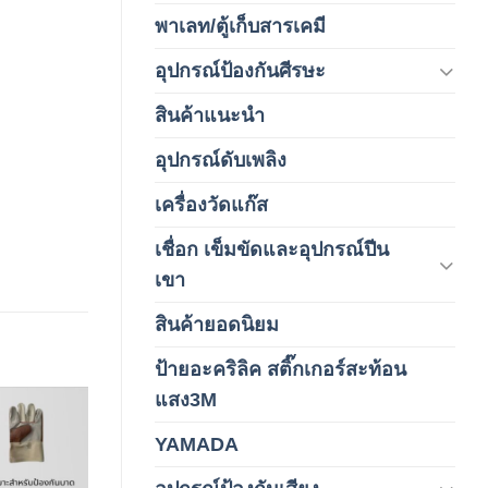
พาเลท/ตู้เก็บสารเคมี
(2)
อุปกรณ์ป้องกันศีรษะ
(37)
สินค้าแนะนำ
(3)
อุปกรณ์ดับเพลิง
(4)
เครื่องวัดแก๊ส
(4)
เชื่อก เข็มขัดและอุปกรณ์ปีน
(178)
เขา
สินค้ายอดนิยม
(3)
ป้ายอะคริลิค สติ๊กเกอร์สะท้อน
(1)
แสง3M
YAMADA
(1)
Add to
wishlist