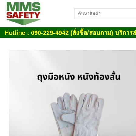
Skip
ค้นหา:
to
content
Hotline : 090-229-4942 (สั่งซื้อ/สอบถาม) บริการส่
Add
wish