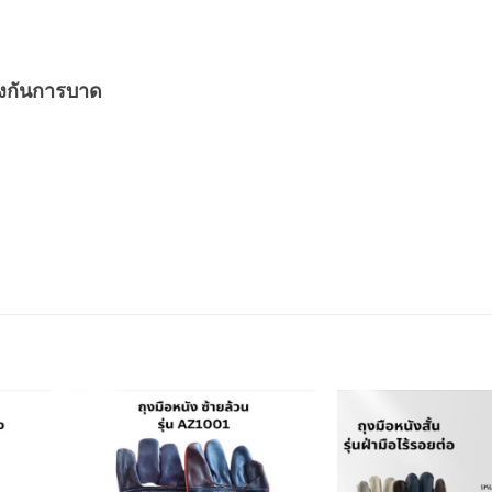
องกันการบาด
dd to
Add to
shlist
wishlist