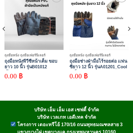
Add to
Add to
wishlist
wishlist
ถุงมือหนัง ถุงมือเฟอร์นิเจอร์
ถุงมือหนัง ถุงมือเฟอร์นิเจอร์
ถุงมือหนังพีวีซีหน้าเต็ม ขอบ
ถุงมือช่างฝ่ามือไร้รอยต่อ เเฟน
ยาว 10 นิ้ว รุ่นB01012
ซียาว 12 นิ้ว รุ่นA01201_Cool
(โหล12คู่)
(เเพ็ค 1 คู่)
0.00
฿
0.00
฿
บริษัท เอ็ม เอ็ม เอส เซฟตี้ จำกัด
บริษัท เวลเกท เอดีเทค จำกัด
โครงการ เดอะทรีโอ้ 170/16 ถนนพุทธมณฑลสาย 3
แขวงบางไผ่ เขตบางแค กรุงเทพมหานคร 10160