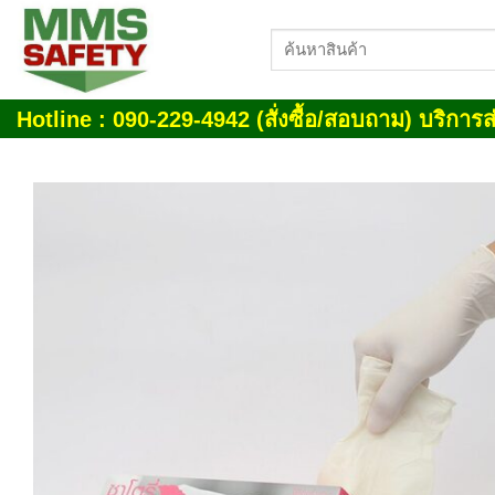
Skip
ค้นหา:
to
content
Hotline : 090-229-4942 (สั่งซื้อ/สอบถาม) บริการส่
Add
wish