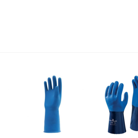
dd to
Add to
shlist
wishlist