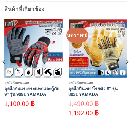
สินค้าที่เกี่ยวข้อง
ลดราคา!
Add to
Add to
wishlist
wishlist
ถุงมือกันกระแทก
ถุงมือกันกระแทก
ถุงมือกันแรงกระแทกและกู้ภัย
ถุงมือปีนเขา/โรยตัว 8″ รุ่น
9″ รุ่น 9091 YAMADA
8031 YAMADA
1,100.00
฿
1,490.00
฿
Original
1,192.00
฿
price
was:
Current
1,490.00 ฿.
price
is: