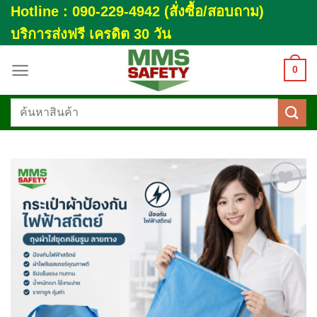
Skip
Hotline : 090-229-4942 (สั่งซื้อ/สอบถาม)
to
บริการส่งฟรี เครดิต 30 วัน
content
0
ค้นหา:
Add to
wishlist